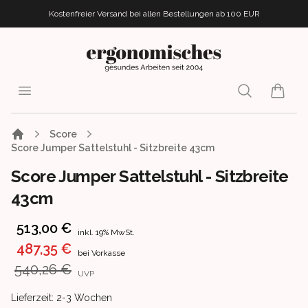
Kostenfreier Versand bei allen Bestellungen
ab 100 EUR
ergonomisches.de
Open menu
Search
items i
Score
Score Jumper Sattelstuhl - Sitzbreite 43cm
Score Jumper Sattelstuhl - Sitzbreite
43cm
Product information
513,00 €
inkl. 19% MwSt.
487,35 €
bei Vorkasse
540,26 €
UVP
Product delivery information
Lieferzeit: 2-3 Wochen