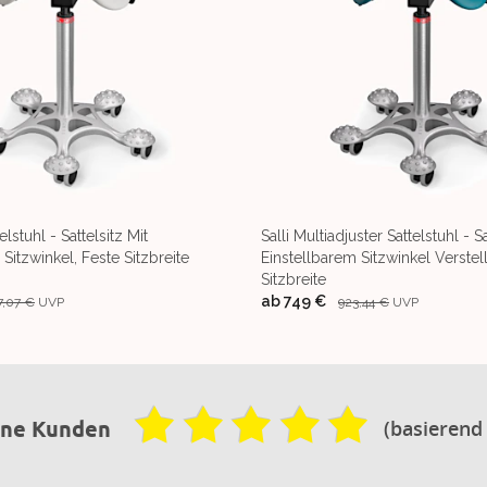
elstuhl - Sattelsitz Mit
Salli Multiadjuster Sattelstuhl - Sa
Sitzwinkel, Feste Sitzbreite
Einstellbarem Sitzwinkel Verstel
Sitzbreite
ab
749 €
7,07 €
UVP
923,44 €
UVP
(basierend
ene Kunden