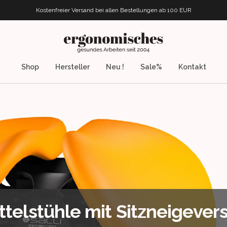
Kostenfreier Versand bei allen Bestellungen
ab 100 EUR
ergonomisches.de
Shop
Hersteller
Neu !
Sale%
Kontakt
attelstühle mit Sitzneigever