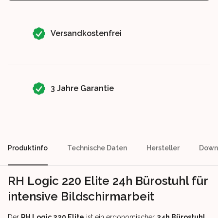
Our perks
Versandkostenfrei
3 Jahre Garantie
Produktinfo
Technische Daten
Hersteller
Down
RH Logic 220 Elite 24h Bürostuhl für
intensive Bildschirmarbeit
Der
RH Logic 220 Elite
ist ein ergonomischer
24h Bürostuhl