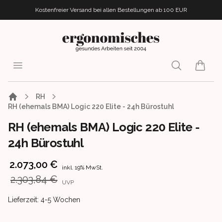
Kostenfreier Versand bei allen Bestellungen
ab 100 EUR
ergonomisches.de
Open menu
Search
items i
RH
RH (ehemals BMA) Logic 220 Elite - 24h Bürostuhl
RH (ehemals BMA) Logic 220 Elite -
24h Bürostuhl
Product information
2.073,00 €
inkl. 19% MwSt.
2.303,84 €
UVP
Product delivery information
Lieferzeit: 4-5 Wochen