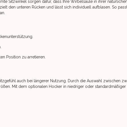
e Sitzwinkel sorgen dafür, dass Ihre Wirbelsäule in ihrer natürliche
ielt den unteren Rücken und lässt sich individuell aufblasen. So passt
an.
ückenunterstützung.
.
en Position zu arretieren.
itzgefühl auch bei längerer Nutzung. Durch die Auswahl zwischen zw
rößen. Mit dem optionalen Hocker in niedriger oder standardmäßiger