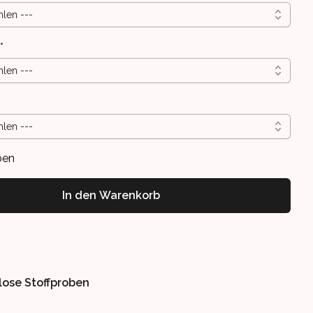
hlen ---
*
hlen ---
hlen ---
ben
In den Warenkorb
lose Stoffproben