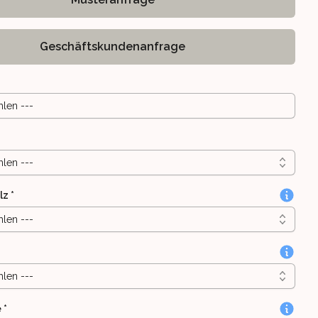
Geschäftskundenanfrage
hlen ---
hlen ---
lz
*
hlen ---
hlen ---
e
*