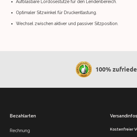
Aufblasbare Lordosestütze für den Lendenbereich.
Optimaler Sitzwinkel für Druckentlastung.
Wechsel zwischen aktiver und passiver Sitzposition.
100% zufried
Footer
Bezahlarten
Versandinfo
Kostenfreier 
Rechnung