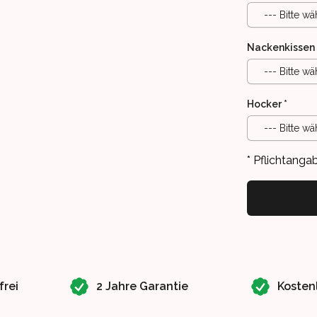
--- Bitte wä
Nackenkissen
--- Bitte wä
Hocker
*
--- Bitte wä
* Pflichtanga
frei
2 Jahre Garantie
Kosten