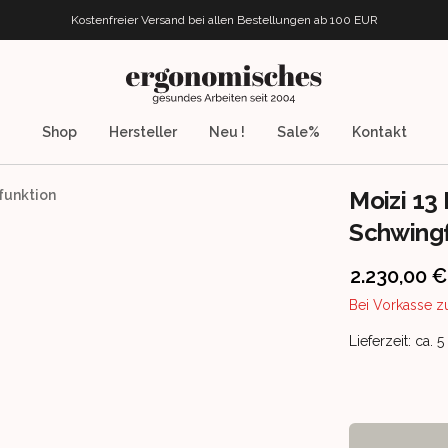
Kostenfreier Versand bei allen Bestellungen
ab 100 EUR
ergonomisches.de
Shop
Hersteller
Neu !
Sale%
Kontakt
Moizi 13
funktion
Schwingf
Product info
2.230,00 €
Bei Vorkasse z
Product deliv
Lieferzeit: ca. 