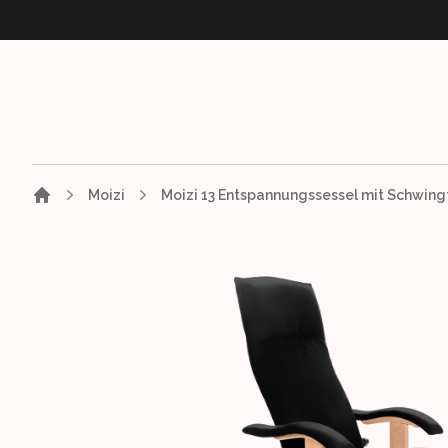
Moizi
Moizi 13 Entspannungssessel mit Schwing
Images