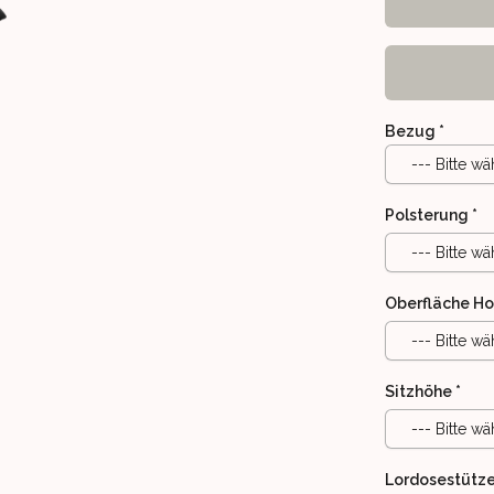
Bezug
*
--- Bitte wä
Polsterung
*
--- Bitte wä
Oberfläche Ho
RANSCHAULICHUNG)
 MIT SCHWINGFUNKTION
SPANNUNGSSESSEL MIT SCHWINGFUNKTION
--- Bitte wä
Sitzhöhe
*
--- Bitte wä
Lordosestütz