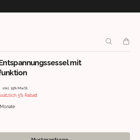
Search
items i
 Entspannungssessel mit
unktion
rmation
inkl. 19% MwSt.
usätzlich 5% Rabatt
ery information
5 Monate
Musteranfrage