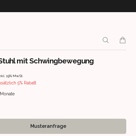
Search
items i
 Stuhl mit Schwingbewegung
rmation
nkl. 19% MwSt.
usätzlich 5% Rabatt
ery information
5 Monate
Musteranfrage