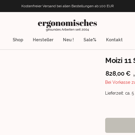
Kostenfreier Versand bei allen Bestellungen
ab 100 EUR
ergonomisches.de
Shop
Hersteller
Neu !
Sale%
Kontakt
Moizi 11
Product info
828,00 €
i
Bei Vorkasse z
Product deliv
Lieferzeit: ca. 