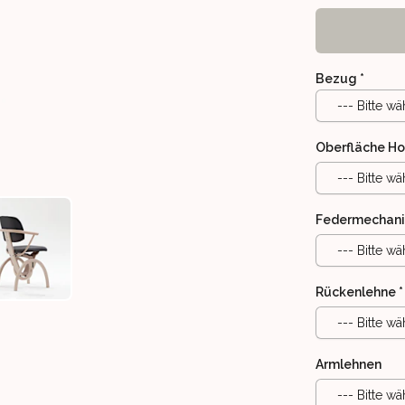
Bezug
*
--- Bitte wä
Oberfläche Ho
--- Bitte wä
Federmechan
--- Bitte wä
EWEGUNG
HL MIT SCHWINGBEWEGUNG
MOIZI 11 STUHL MIT SCHWINGBEWEGUNG
Rückenlehne
*
--- Bitte wä
Armlehnen
--- Bitte wä