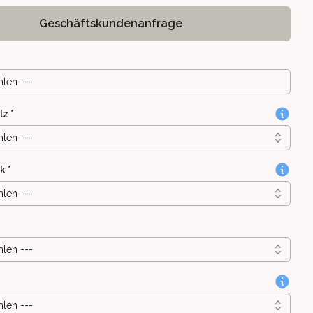
Geschäftskundenanfrage
hlen ---
lz
*
hlen ---
ik
*
hlen ---
hlen ---
hlen ---