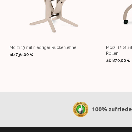
Moizi 19 mit niedriger Rückenlehne
Moizi 12 Stu
Rollen
ab
736,00 €
ab
870,00 €
100% zufried
Footer