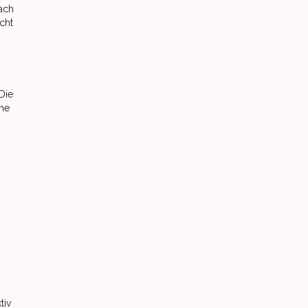
nach
cht
 Die
rne
tiv