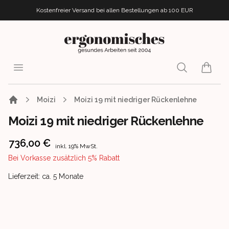
Kostenfreier Versand bei allen Bestellungen
ab 100 EUR
ergonomisches.de
Open menu
Search
items i
Moizi
Moizi 19 mit niedriger Rückenlehne
Moizi 19 mit niedriger Rückenlehne
Product information
736,00 €
inkl. 19% MwSt.
Bei Vorkasse zusätzlich 5% Rabatt
Product delivery information
Lieferzeit: ca. 5 Monate
Images