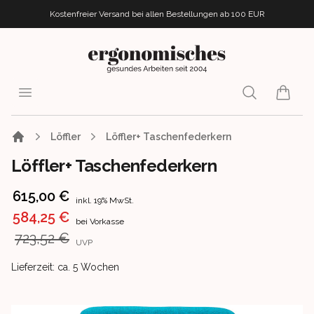
Kostenfreier Versand bei allen Bestellungen
ab 100 EUR
ergonomisches.de
Open menu
Search
items i
Löffler
Löffler+ Taschenfederkern
Löffler+ Taschenfederkern
Product information
615,00 €
inkl. 19% MwSt.
584,25 €
bei Vorkasse
723,52 €
UVP
Product delivery information
Lieferzeit: ca. 5 Wochen
Images