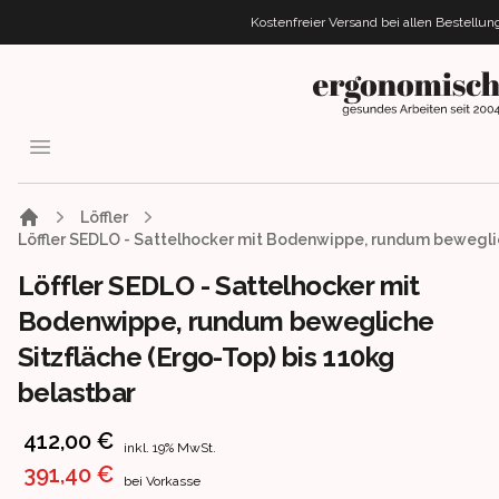
Kostenfreier Versand bei allen Bestellu
ergonomisches.de
Open menu
Löffler
Löffler SEDLO - Sattelhocker mit Bodenwippe, rundum beweglic
Löffler SEDLO - Sattelhocker mit
Bodenwippe, rundum bewegliche
Sitzfläche (Ergo-Top) bis 110kg
belastbar
Product information
412,00 €
inkl. 19% MwSt.
391,40 €
bei Vorkasse