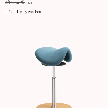
485,52 €
UVP
Product delivery information
Lieferzeit: ca. 5 Wochen
Images