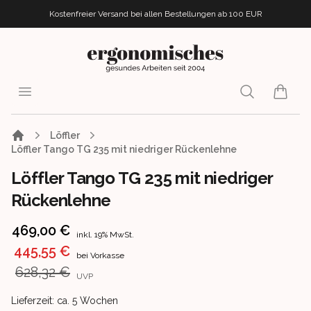
Kostenfreier Versand bei allen Bestellungen
ab 100 EUR
ergonomisches.de
Open menu
Search
items i
Löffler
Löffler Tango TG 235 mit niedriger Rückenlehne
Löffler Tango TG 235 mit niedriger
Rückenlehne
Product information
469,00 €
inkl. 19% MwSt.
445,55 €
bei Vorkasse
628,32 €
UVP
Product delivery information
Lieferzeit: ca. 5 Wochen