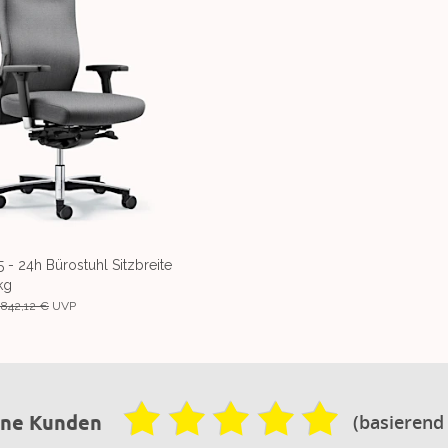
5 - 24h Bürostuhl Sitzbreite
kg
.842,12 €
UVP
(basierend
ene Kunden