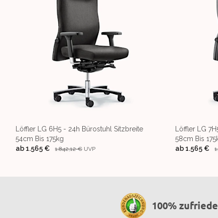
Löffler LG 6H5 - 24h Bürostuhl Sitzbreite
Löffler LG 7H
54cm Bis 175kg
58cm Bis 175
ab
1.565 €
ab
1.565 €
1.842,12 €
UVP
1
100% zufried