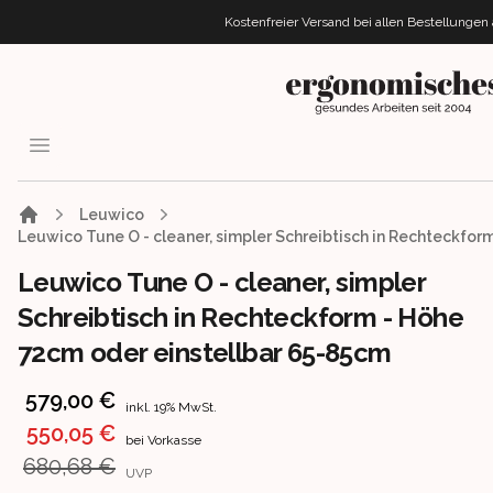
Kostenfreier Versand bei allen Bestellungen
ergonomisches.de
Open menu
Leuwico
Leuwico Tune O - cleaner, simpler Schreibtisch in Rechteckfor
Leuwico Tune O - cleaner, simpler
Schreibtisch in Rechteckform - Höhe
72cm oder einstellbar 65-85cm
Product information
579,00 €
inkl. 19% MwSt.
550,05 €
bei Vorkasse
680,68 €
UVP