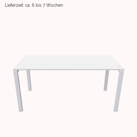
Product delivery information
Lieferzeit: ca. 6 bis 7 Wochen
Images