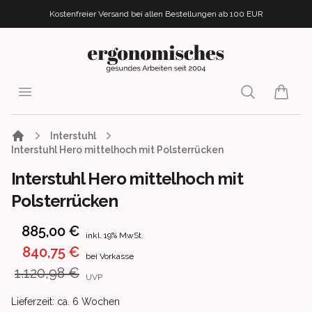
Kostenfreier Versand bei allen Bestellungen
ab 100 EUR
ergonomisches.de
Open menu
Search
items i
Interstuhl
Interstuhl Hero mittelhoch mit Polsterrücken
Interstuhl Hero mittelhoch mit
Polsterrücken
Product information
885,00 €
inkl. 19% MwSt.
840,75 €
bei Vorkasse
1.120,98 €
UVP
Product delivery information
Lieferzeit: ca. 6 Wochen