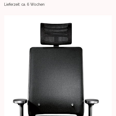
Product delivery information
Lieferzeit: ca. 6 Wochen
Images