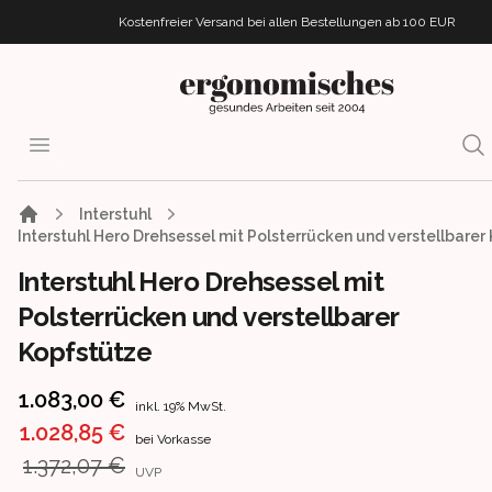
Kostenfreier Versand bei allen Bestellungen
ab 100 EUR
ergonomisches.de
Open menu
Sea
Interstuhl
Interstuhl Hero Drehsessel mit Polsterrücken und verstellbarer
Interstuhl Hero Drehsessel mit
Polsterrücken und verstellbarer
Kopfstütze
Product information
1.083,00 €
inkl. 19% MwSt.
1.028,85 €
bei Vorkasse
1.372,07 €
UVP