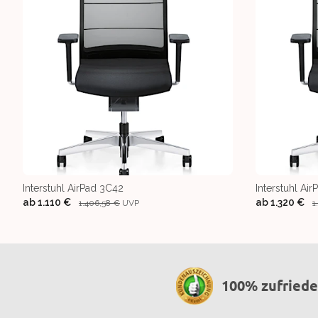
Interstuhl AirPad 3C42
Interstuhl Ai
ab
1.110 €
ab
1.320 €
1.406,58 €
UVP
1
100% zufried