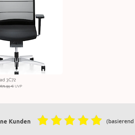
rPad 3C72
.671,95 €
UVP
(basierend
ene Kunden