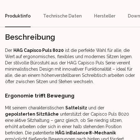
Produktinfo
Technische Daten
Hersteller
Down
Beschreibung
Der
HAG Capisco Puls 8020
ist die perfekte Wahl für alle, die
Wert auf ergonomisches, flexibles und modernes Sitzen legen.
Der stilvolle Bürostuhl aus der HAG Capisco Puls Serie vereint
minimalistisches Design mit innovativer Funktionalität – ideal für
alle, die an einem höhenverstellbaren Schreibtisch arbeiten oder
öfter zwischen Sitzen und Stehen wechseln.
Ergonomie trifft Bewegung
Mit seinem charakteristischen
Sattelsitz
und der
gepolsterten Sitzfläche
unterstützt der Capisco Puls 8020
eine aktive Sitzhaltung – ganz gleich, ob Sie niedrig sitzen,
erhöht arbeiten oder sich in einer halb stehenden Position
befinden. Die patentierte
HÅG inBalance®-Mechanik
ermöglicht fließende Bewegungen nach hinten und fördert