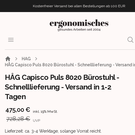
Kostenfreier Versand bei allen Bestellungen
ab 100 EUR
ergonomisches.de
Open menu
Sea
HAG
HÅG Capisco Puls 8020 Bürostuhl - Schnelllieferung - Versand 
HÅG Capisco Puls 8020 Bürostuhl -
Schnelllieferung - Versand in 1-2
Tagen
Product information
475,00 €
inkl. 19% MwSt.
728,28 €
UVP
Product delivery information
Lieferzeit: ca. 3-4 Werktage, solange Vorrat reicht.