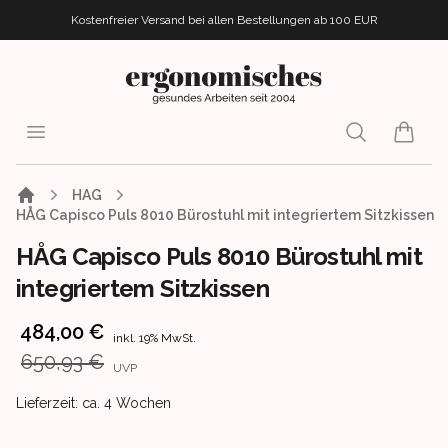
Kostenfreier Versand bei allen Bestellungen
ab 100 EUR
ergonomisches.de
Open menu
Search
items i
HAG
HÅG Capisco Puls 8010 Bürostuhl mit integriertem Sitzkissen
HÅG Capisco Puls 8010 Bürostuhl mit
integriertem Sitzkissen
Product information
484,00 €
inkl. 19% MwSt.
650,93 €
UVP
Product delivery information
Lieferzeit: ca. 4 Wochen