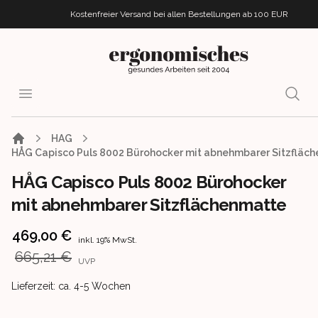
Kostenfreier Versand bei allen Bestellungen
ab 100 EUR
ergonomisches.de
Open menu
Searc
HAG
HÅG Capisco Puls 8002 Bürohocker mit abnehmbarer Sitzfläc
HÅG Capisco Puls 8002 Bürohocker
mit abnehmbarer Sitzflächenmatte
Product information
469,00 €
inkl. 19% MwSt.
665,21 €
UVP
Product delivery information
Lieferzeit: ca. 4-5 Wochen