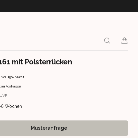
Search
items i
 161 mit Polsterrücken
rmation
inkl. 19% MwSt.
bei Vorkasse
UVP
ery information
 4-6 Wochen
Musteranfrage