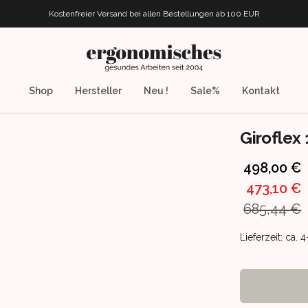
Kostenfreier Versand bei allen Bestellungen
ab 100 EUR
ergonomisches.de
Shop
Hersteller
Neu !
Sale%
Kontakt
Giroflex
Product info
498,00 €
473,10 €
685,44 €
Product deliv
Lieferzeit: ca.