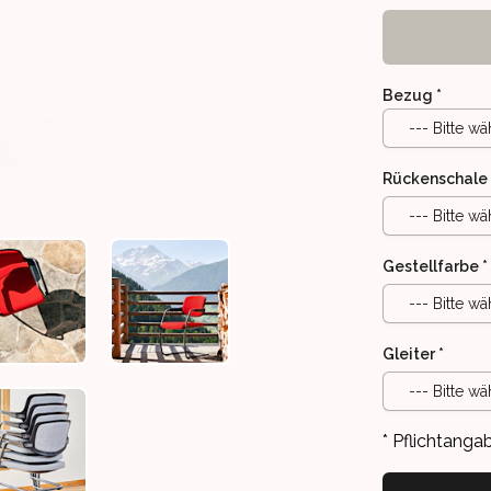
Bezug
*
--- Bitte wä
Rückenschale
--- Bitte wä
Gestellfarbe
*
--- Bitte wä
ION (BEZUGSFARBE ZUR VERANSCHAULICHUNG)
EN
 MIT POLSTERRÜCKEN
GIROFLEX 161 MIT POLSTERRÜCKEN
GIROFLEX 161 MIT POLSTERRÜCKEN
Gleiter
*
--- Bitte wä
* Pflichtanga
EN
 MIT POLSTERRÜCKEN
GIROFLEX 161 MIT POLSTERRÜCKEN