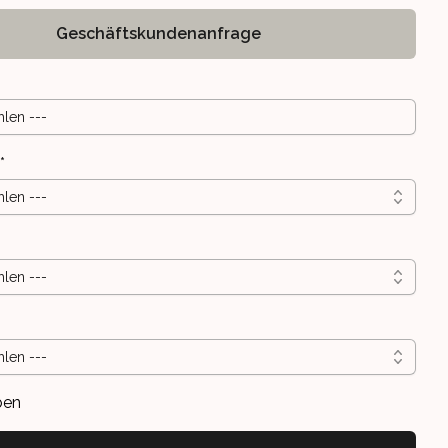
Geschäftskundenanfrage
hlen ---
*
hlen ---
hlen ---
hlen ---
ben