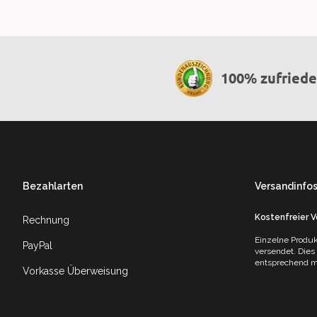
100% zufried
Footer
Bezahlarten
Versandinfo
Kostenfreier 
Rechnung
Einzelne Produk
PayPal
versendet. Dies
entsprechend mi
Vorkasse Überweisung