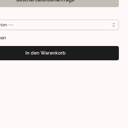
hlen ---
ben
In den Warenkorb
RSTELLBAR BIS 75,5CM
LAPTOP-TISCH, VERSTELLBAR BIS 75,5CM