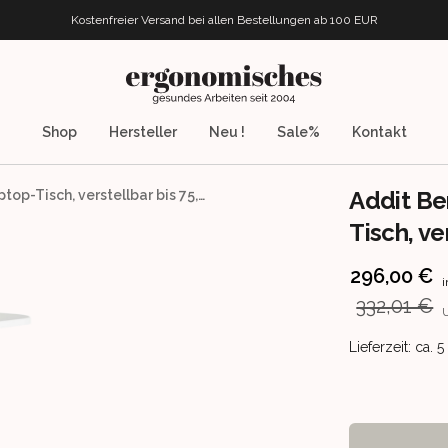
Kostenfreier Versand bei allen Bestellungen
ab 100 EUR
ergonomisches.de
Shop
Hersteller
Neu !
Sale%
Kontakt
Addit Be
Addit Bento - manuell verstellbarer Laptop-Tisch, verstellbar bis 75,5cm
Tisch, ve
Product info
296,00 €
i
332,01 €
Product deliv
Lieferzeit: ca.