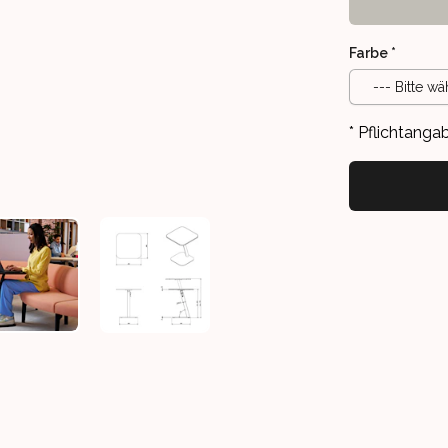
Farbe
*
--- Bitte wä
* Pflichtanga
-TISCH
ADDIT BENTO - MANUELL VERSTELLBARER LAPTOP-TISCH, VE
ADDIT BENTO - MANUELL VERSTELLBARER 