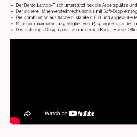
Der Bento Laptop-Tisch unterstützt flexible Arbeitsplätze u
Der sichere Höhenverstellmechanismus mit Soft-Drop ermög
Die Kombination aus flachem, stabilem Fuß und abgewinkelter 
Mit einer maximalen Tragfähigkeit von 15 kg eignet sich der T
Das vielseitige Design passt zu modernen Büro-, Home-Of