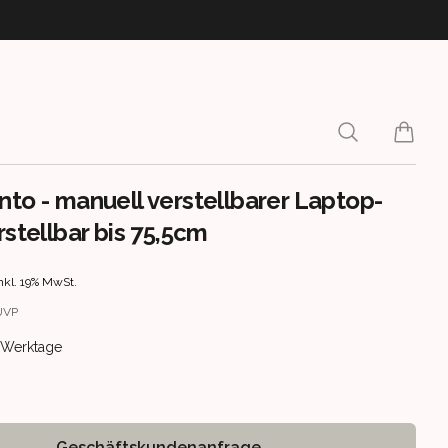
Search
items i
nto - manuell verstellbarer Laptop-
rstellbar bis 75,5cm
rmation
nkl. 19% MwSt.
UVP
ery information
 5 Werktage
Geschäftskundenanfrage