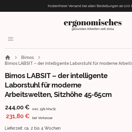
Kostenfreier Versand bei allen Bestellungen
ab 100
ergonomisches.de
Open menu
Bimos
Bimos LABSIT – der intelligente Laborstuhl für moderne Arbei
Bimos LABSIT – der intelligente
Laborstuhl für moderne
Arbeitswelten, Sitzhöhe 45-65cm
Product information
244,00 €
inkl. 19% MwSt.
231,80 €
bei Vorkasse
Product delivery information
Lieferzeit: ca. 2 bis 4 Wochen