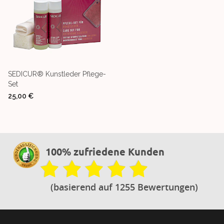
SEDICUR® Kunstleder Pflege-
Set
25,00 €
100% zufriedene Kunden
(basierend auf 1255 Bewertungen)
Footer