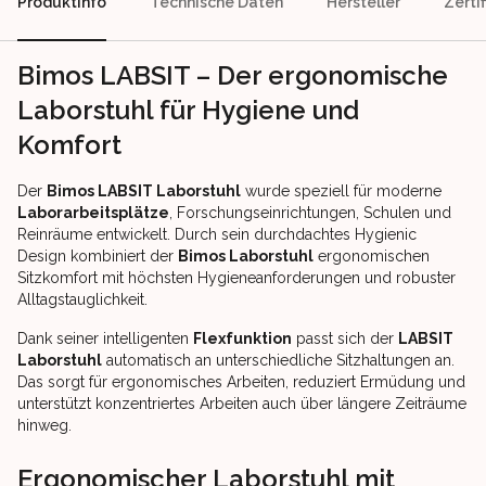
Produktinfo
Technische Daten
Hersteller
Zerti
Bimos LABSIT – Der ergonomische
Laborstuhl für Hygiene und
Komfort
Der
Bimos LABSIT Laborstuhl
wurde speziell für moderne
Laborarbeitsplätze
, Forschungseinrichtungen, Schulen und
Reinräume entwickelt. Durch sein durchdachtes Hygienic
Design kombiniert der
Bimos Laborstuhl
ergonomischen
Sitzkomfort mit höchsten Hygieneanforderungen und robuster
Alltagstauglichkeit.
Dank seiner intelligenten
Flexfunktion
passt sich der
LABSIT
Laborstuhl
automatisch an unterschiedliche Sitzhaltungen an.
Das sorgt für ergonomisches Arbeiten, reduziert Ermüdung und
unterstützt konzentriertes Arbeiten auch über längere Zeiträume
hinweg.
Ergonomischer Laborstuhl mit