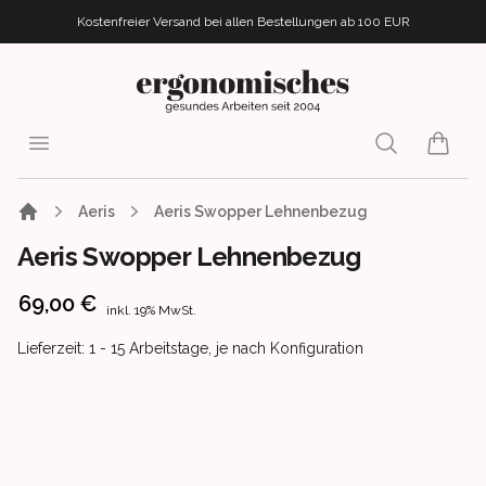
Kostenfreier Versand bei allen Bestellungen
ab 100 EUR
ergonomisches.de
Open menu
Search
items i
Aeris
Aeris Swopper Lehnenbezug
Aeris Swopper Lehnenbezug
Product information
69,00 €
inkl. 19% MwSt.
Product delivery information
Lieferzeit: 1 - 15 Arbeitstage, je nach Konfiguration
Images