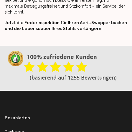
flexibel und ergonomisch bleibt wie am ersten Tag. Für
maximale Bewegungsfreiheit und Sitzkomfort – ein Service, der
sich lohnt.
Jetzt die Federinspektion für Ihren Aeris Swopper buchen
und die Lebensdauer Ihres Stuhls verlängern!
100% zufriedene Kunden
(basierend auf 1255 Bewertungen)
Footer
Bezahlarten