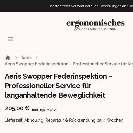
Kostenfreier Versand bei allen Bestellungen
ab 10
ergonomisches.de
Open menu
Aeris
Aeris Swopper Federinspektion – Professioneller Service für 
Aeris Swopper Federinspektion –
Professioneller Service für
langanhaltende Beweglichkeit
Product information
205,00 €
inkl. 19% MwSt.
Product delivery information
Lieferzeit: Abholung, Reparatur & Rücksendung ca. 4 Wochen