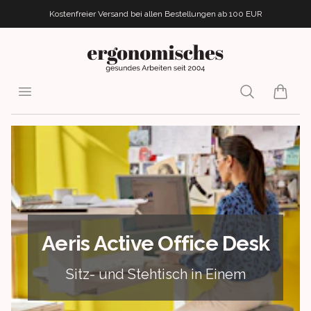
Kostenfreier Versand bei allen Bestellungen
ab 100 EUR
ergonomisches.de
Open menu
Search
items i
Aeris Active Office Desk
Sitz- und Stehtisch in Einem