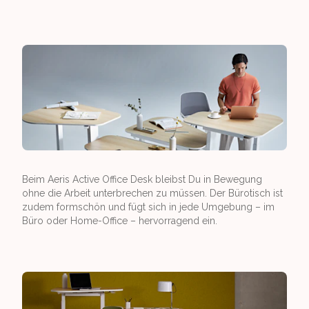
Beim Aeris Active Office Desk bleibst Du in Bewegung
ohne die Arbeit unterbrechen zu müssen. Der Bürotisch ist
zudem formschön und fügt sich in jede Umgebung – im
Büro oder Home-Office – hervorragend ein.