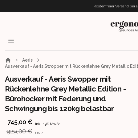
Kostenfreier Versand bei 
ergonomisc
Open menu
Aeris
Ausverkauf - Aeris Swopper mit Rückenlehne Grey Metallic Edi
Ausverkauf - Aeris Swopper mit
Rückenlehne Grey Metallic Edition -
Bürohocker mit Federung und
Schwingung bis 120kg belastbar
Product information
745,00 €
inkl. 19% MwSt.
929,00 €
UVP