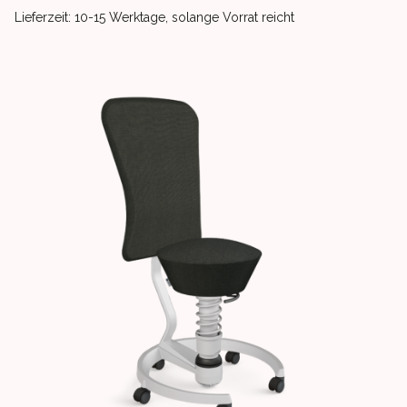
Product delivery information
Lieferzeit: 10-15 Werktage, solange Vorrat reicht
Images