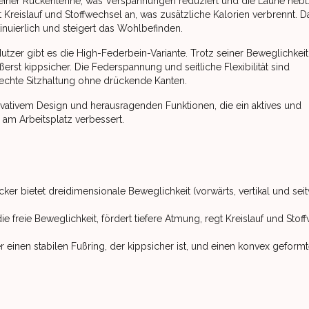
 einer Rückenlehne, was Verspannungen reduziert und die Laune hebt
 Kreislauf und Stoffwechsel an, was zusätzliche Kalorien verbrennt. D
tinuierlich und steigert das Wohlbefinden.
utzer gibt es die High-Federbein-Variante. Trotz seiner Beweglichkeit 
st kippsicher. Die Federspannung und seitliche Flexibilität sind
ufrechte Sitzhaltung ohne drückende Kanten.
novativem Design und herausragenden Funktionen, die ein aktives und
am Arbeitsplatz verbessert.
bietet dreidimensionale Beweglichkeit (vorwärts, vertikal und seitwär
 freie Beweglichkeit, fördert tiefere Atmung, regt Kreislauf und Stof
 einen stabilen Fußring, der kippsicher ist, und einen konvex geform