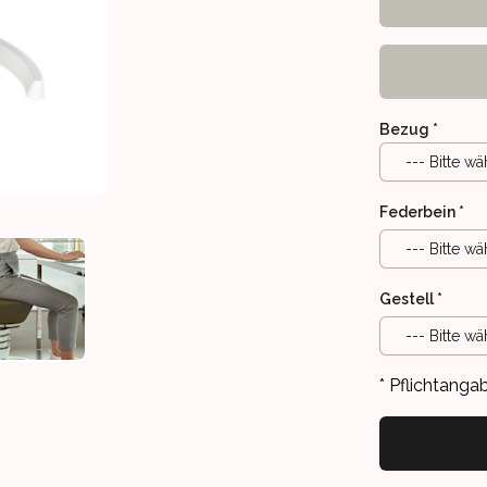
Bezug
*
--- Bitte wä
Federbein
*
--- Bitte wä
Gestell
*
ÖHE 42-56CM, 35-70KG, FÜR TEENIES AB 10 JAHRE
 TEEN BLAU, SITZHÖHE 42-56CM, 35-70KG, FÜR TEENIES AB 10 J
AERIS SWOPPER TEEN BLAU, SITZHÖHE 42-56CM, 35-70KG, FÜ
--- Bitte wä
* Pflichtanga