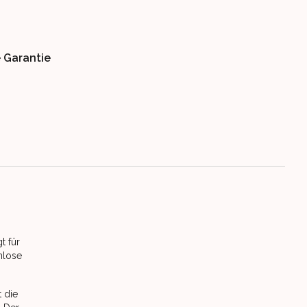
e Garantie
t für
nlose
 die