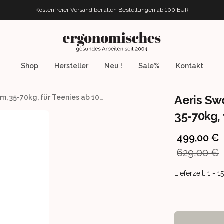
Kostenfreier Versand bei allen Bestellungen
ab 100 EUR
ergonomisches.de
Shop
Hersteller
Neu !
Sale%
Kontakt
Aeris Sw
Aeris Swopper Teen Blau, Sitzhöhe 42-56cm, 35-70kg, für Teenies ab 10 Jahre
35-70kg, 
Product info
499,00 €
629,00 €
Product deliv
Lieferzeit: 1 - 