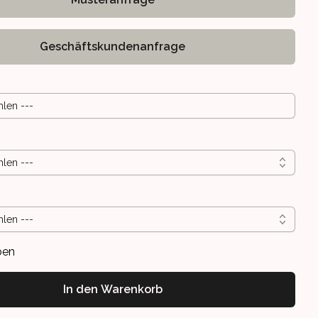
Geschäftskundenanfrage
hlen ---
hlen ---
AHRE
R TEENIES AB 10 JAHRE
hlen ---
ben
In den Warenkorb