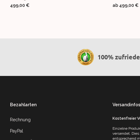
499,00 €
ab
499,00 €
100% zufried
Footer
Bezahlarten
Versandinfo
Kostenfreier 
Rechnung
Einzelne Produk
PayPal
versendet. Dies
entsprechend mi