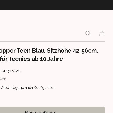
Search
items i
opper Teen Blau, Sitzhöhe 42-56cm,
für Teenies ab 10 Jahre
rmation
inkl. 19% MwSt.
UVP
ery information
15 Arbeitstage, je nach Konfiguration
Musteranfrage