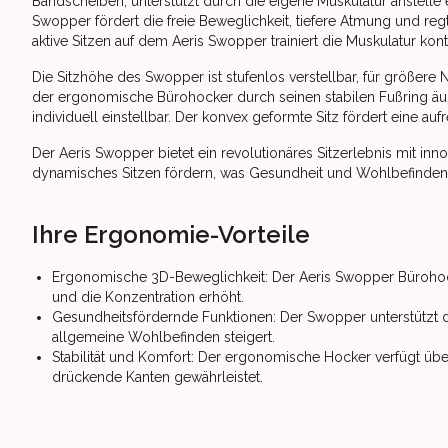
Bandscheiben, unterstützt durch die eigene Muskulatur anstelle
Swopper fördert die freie Beweglichkeit, tiefere Atmung und regt
aktive Sitzen auf dem Aeris Swopper trainiert die Muskulatur kon
Die Sitzhöhe des Swopper ist stufenlos verstellbar, für größere N
der ergonomische Bürohocker durch seinen stabilen Fußring äußer
individuell einstellbar. Der konvex geformte Sitz fördert eine a
Der Aeris Swopper bietet ein revolutionäres Sitzerlebnis mit in
dynamisches Sitzen fördern, was Gesundheit und Wohlbefinden 
Ihre Ergonomie-Vorteile
Ergonomische 3D-Beweglichkeit: Der Aeris Swopper Bürohocker 
und die Konzentration erhöht.
Gesundheitsfördernde Funktionen: Der Swopper unterstützt die
allgemeine Wohlbefinden steigert.
Stabilität und Komfort: Der ergonomische Hocker verfügt über
drückende Kanten gewährleistet.