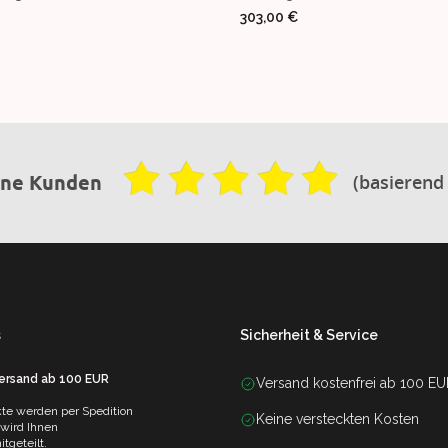
303,00 €
(basierend
ene Kunden
s
Sicherheit & Service
Versand ab 100 EUR
Versand kostenfrei ab 100 E
te werden per Spedition
Keine versteckten Kosten
 wird Ihnen
tgeteilt.